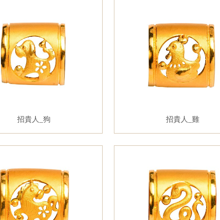
招貴人_狗
招貴人_雞