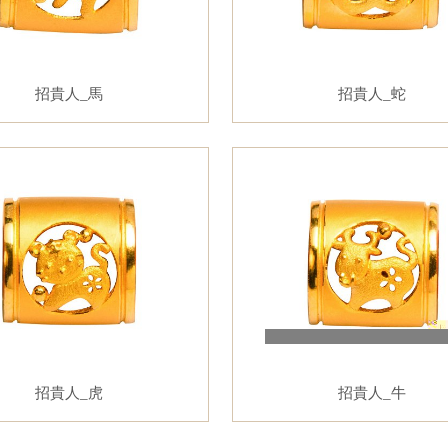
招貴人_馬
招貴人_蛇
招貴人_虎
招貴人_牛