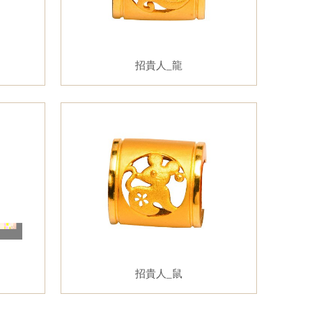
招貴人_龍
招貴人_鼠