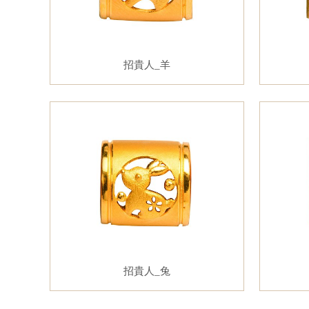
招貴人_羊
招貴人_兔