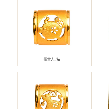
招貴人_豬