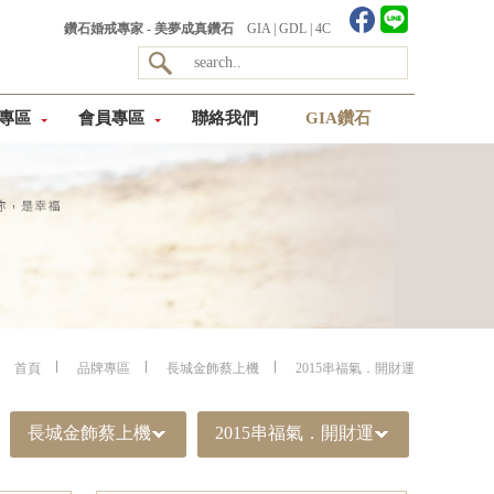
鑽石婚戒專家 - 美夢成真鑽石
GIA
|
GDL
|
4C
專區
會員專區
聯絡我們
GIA鑽石
首頁
品牌專區
長城金飾蔡上機
2015串福氣．開財運
長城金飾蔡上機
2015串福氣．開財運