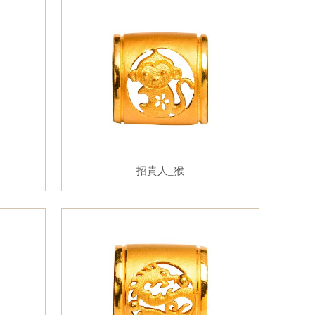
招貴人_猴