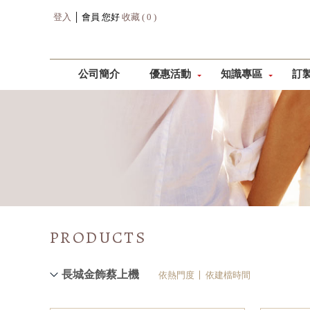
登入
│ 會員 您好
收藏 ( 0 )
公司簡介
優惠活動
知識專區
訂
PRODUCTS
長城金飾蔡上機
依熱門度
依建檔時間