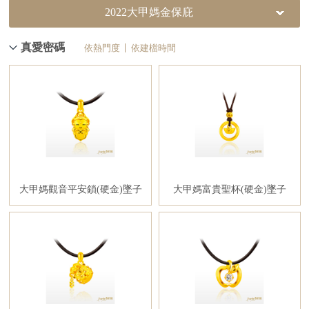
2022大甲媽金保庇
真愛密碼
依熱門度
依建檔時間
大甲媽觀音平安鎖(硬金)墜子
大甲媽富貴聖杯(硬金)墜子