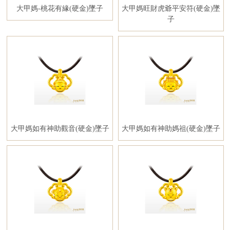
大甲媽-桃花有緣(硬金)墜子
大甲媽旺財虎爺平安符(硬金)墜
子
大甲媽如有神助觀音(硬金)墜子
大甲媽如有神助媽祖(硬金)墜子