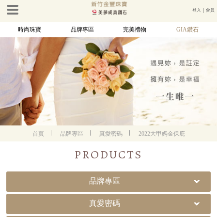
登入
│
會員
時尚珠寶
品牌專區
完美禮物
GIA鑽石
首頁
品牌專區
真愛密碼
2022大甲媽金保庇
PRODUCTS
品牌專區
真愛密碼