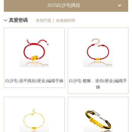
2025白沙屯媽祖
真愛密碼
依熱門度
依建檔時間
白沙屯-蘋平媽祖(硬金)編織手鍊
白沙屯-貔貅．迷你(硬金)編織手
鍊