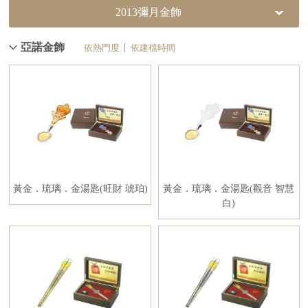
2013彌月金飾
亞諾金飾
依熱門度
依建檔時間
黃金．琉璃．金湯匙(旺財 琥珀)
黃金．琉璃．金湯匙(觀音 智慧
白)