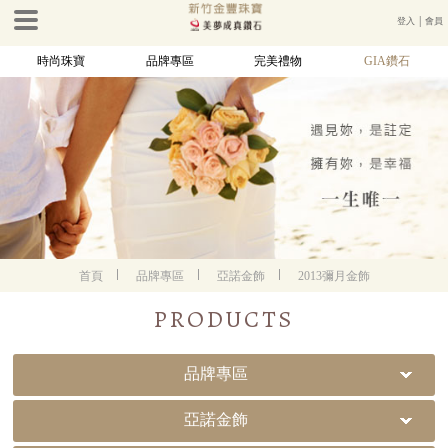
登入
│
會員
時尚珠寶
品牌專區
完美禮物
GIA鑽石
首頁
品牌專區
亞諾金飾
2013彌月金飾
PRODUCTS
品牌專區
亞諾金飾