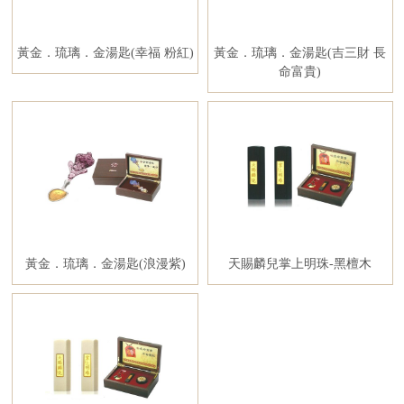
黃金．琉璃．金湯匙(幸福 粉紅)
黃金．琉璃．金湯匙(吉三財 長
命富貴)
黃金．琉璃．金湯匙(浪漫紫)
天賜麟兒掌上明珠-黑檀木