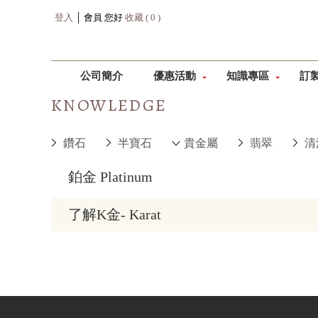
登入
│ 會員 您好
收藏 ( 0 )
公司簡介
優惠活動
知識專區
訂
KNOWLEDGE
鑽石
半寶石
貴金屬
翡翠
清
鉑金 Platinum
了解K金- Karat