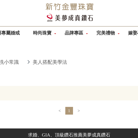
製專屬婚戒
時尚珠寶
品牌專區
完美禮物
嫁娶
洗小常識
美人搭配美學法
<
1
>
求婚、GIA、頂級鑽石推薦美夢成真鑽石