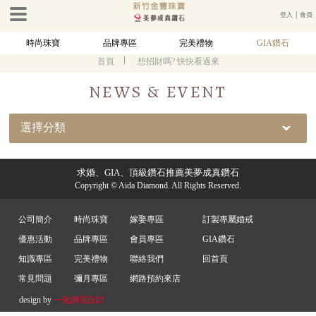
登入
│
會員
時尚珠寶
品牌專區
完美禮物
GIA鑽石
首頁
想招財嗎? 快快看過來
NEWS & EVENT
選擇分類
求婚、GIA、頂級鑽石推薦美夢成真鑽石
Copyright © Aida Diamond. All Rights Reserved.
公司簡介
時尚珠寶
嫁娶專區
訂製專屬婚戒
優惠活動
品牌專區
會員專區
GIA鑽石
知識專區
完美禮物
聯絡我們
回首頁
常見問題
彌月專區
網路預約來店
design by
一化
網頁設計